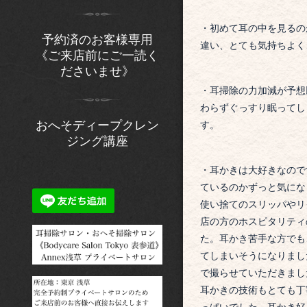
・
初めて耳の中を見るの
予約済のお客様専用
違い、とても気持ちよく
《ご来店前にご一読く
ださいませ》
・
耳掃除の力加減が予想
わらずぐっすり眠ってし
おへそディープクレン
す。
ジング講座
・
耳かきは大好きなので
ているのかずっと気にな
使い捨てのスリッパやリ
店の方のホスピタリティ
た。耳かき苦手な方でも
てしまいそうになりまし
で撮らせていただきまし
耳かきの技術もとても丁