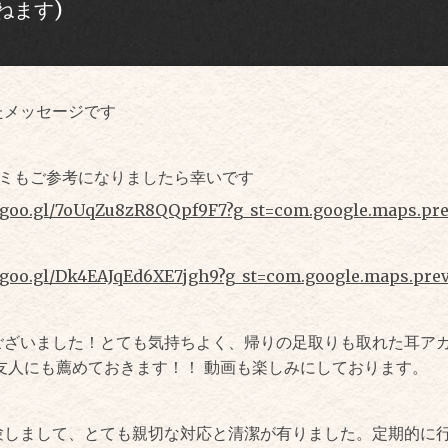
ねます)
たメッセージです
の口コミもご参考になりましたら幸いです
p.goo.gl/7oUqZu8zR8QQpf9F7?g_st=com.google.maps.pr
p.goo.gl/Dk4EAJqEd6XE7jgh9?g_st=com.google.maps.pre
ございました！とても気持ちよく、
帰りの足取りも取れた耳アカ
友人にも薦めておきます！！ 動画も楽しみにしております。
験しまして、とても親切な対応と清潔が有りました。定期的に