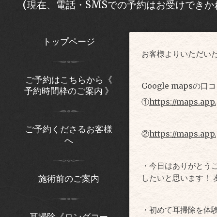
(現在、電話・SMSでの予約はお受けできか
トップページ
お客様よりいただい
ご予約はこちらから《
Google maps
予約時間枠のご案内 》
①
https://maps.ap
ご予約くださるお客様
②
https://maps.ap
へ
・今日はありがとう
施術前のご案内
したいと思います！ 
・初めて耳掃除を体
耳掃除《ロングコー