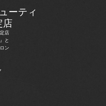
ビューティ
定店
定店
』と
ロン
ク