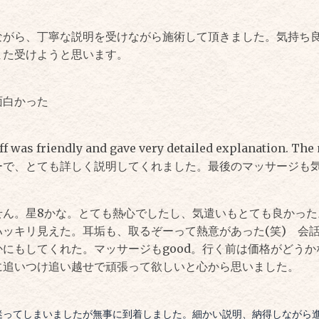
ながら、丁寧な説明を受けながら施術して頂きました。気持ち良
また受けようと思います。
面白かった
taff was friendly and gave very detailed explanatio
ーで、とても詳しく説明してくれました。最後のマッサージも気
せん。星8かな。とても熱心でしたし、気遣いもとても良かっ
ハッキリ見えた。耳垢も、取るぞーって熱意があった(笑) 会
にもしてくれた。マッサージもgood。行く前は価格がどう
に追いつけ追い越せで頑張って欲しいと心から思いました。
迷ってしまいましたが無事に到着しました。細かい説明、納得しながら