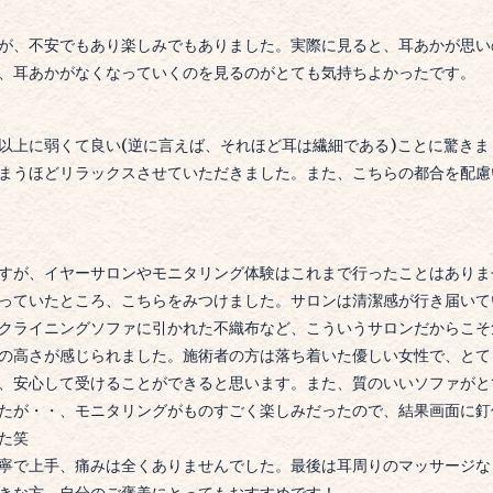
が、不安でもあり楽しみでもありました。
実際に見ると、耳あかが思い
、耳あかがなくなっていくのを見るのがとても気持ちよかったです。
以上に弱くて良い(逆に言えば、それほど耳は繊細である)ことに驚きま
まうほどリラックスさせていただきました。また、こちらの都合を配慮
すが、イヤーサロンやモニタリング体験はこれまで行ったことはありま
っていたところ、こちらをみつけました。
サロンは清潔感が行き届いて
クライニングソファに引かれた不織布など、こういうサロンだからこそ
の高さが感じられました。
施術者の方は落ち着いた優しい女性で、とて
、安心して受けることができると思います。
また、質のいいソファがと
たが・・、モニタリングがものすごく楽しみだったので、結果画面に釘
た笑
寧で上手、痛みは全くありませんでした。
最後は耳周りのマッサージな