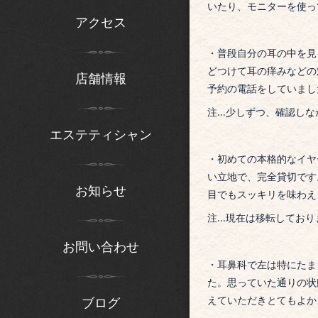
いたり、モニターを使っ
アクセス
・
普段自分の耳の中を見
どつけて耳の痒みなどの
店舗情報
予約の電話をしていまし
注…少しずつ、確認しな
エステティシャン
・
初めての本格的なイヤ
い立地で、
完全貸切です
お知らせ
目でもスッキリを味わえ
注…現在は移転しており
お問い合わせ
・
耳鼻科で左は特にたま
た。思っていた通りの状
えていただきとてもよか
ブログ