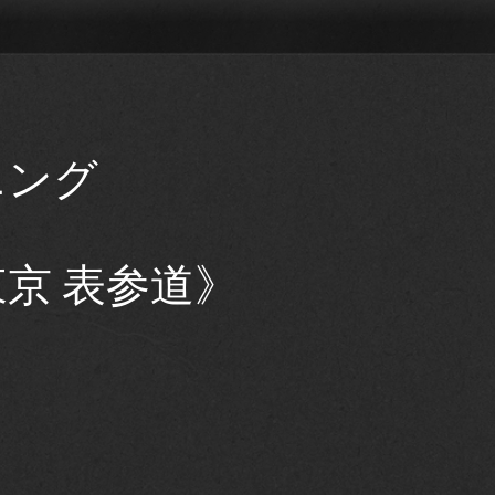
き
ニング
京 表参道》