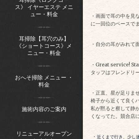
ス》 イヤーエステ メニ
ュー・料金
・画面で耳の中を見
に一回位のペースで
耳掃除【耳穴のみ】
・自分の耳がみれて
《ショートコース》メ
ニュー・料金
・Great service! S
タッフはフレンドリ
おへそ掃除 メニュー ・
料金
・正直、星が足りま
椅子から近くて良く
私が黙ると察して静か
施術内容のご案内
くなってた。競合店
リニューアルオープン
・
近くまで行き、少し