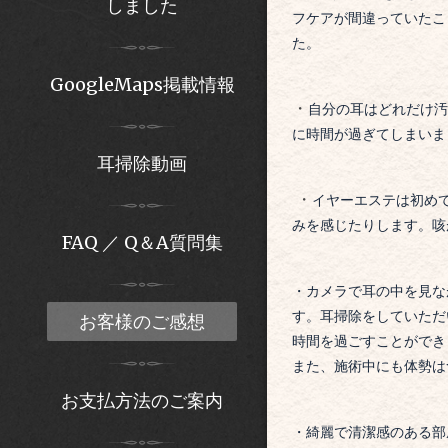
しました
フケアが間違っていたこ
た。
GoogleMaps掲載情報
・
自分の耳はどれだけ汚
に時間が過ぎてしまいま
耳掃除動画
・
イヤーエステは初め
みを感じたりします。
FAQ ／ Q＆A質問集
・
カメラで耳の中を見な
す。
耳掃除をしていただ
お客様のご感想
時間を過ごすことができ
また、施術中にも体勢は
お支払方法のご案内
・綺麗で清潔感のある部