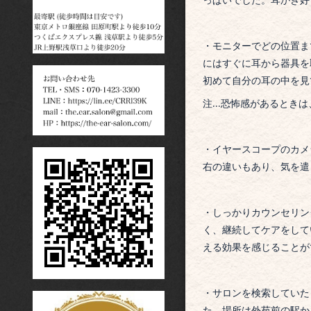
っぱいでした。
耳かき好
・
モニターでどの位置ま
にはすぐに耳から器具を
初めて自分の耳の中を見て
注…恐怖感があるときは
・
イヤースコープのカメ
右の違いもあり、気を遣
・
しっかりカウンセリン
く、継続してケアをして
える効果を感じることが
・
サロンを検索していた
た。場所は外苑前の駅か