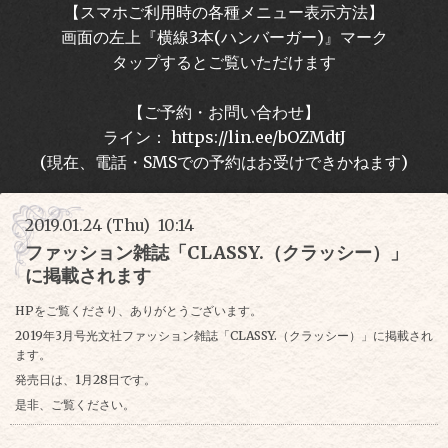
【スマホご利用時の各種メニュー表示方法】
画面の左上『横線3本(ハンバーガー)』マーク
タップするとご覧いただけます
【ご予約・お問い合わせ】
ライン： https://lin.ee/bOZMdtJ
(現在、電話・SMSでの予約はお受けできかねます)
2019.01.24 (Thu) 10:14
ファッション雑誌「CLASSY.（クラッシー）」
に掲載されます
HPをご覧くださり、ありがとうございます。
2019年3月号光文社ファッション雑誌「CLASSY.（クラッシー）」に掲載され
ます。
発売日は、1月28日です。
是非、ご覧ください。